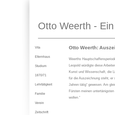
Otto Weerth - Ein
Otto Weerth: Ausz
Vita
Elternhaus
Weerths Hauptschaffensperiode
Leopold würdigte diese Arbeite
Studium
Kunst und Wissenschaft, die L
1870/71
für die Auszeichnung steht, er 
Jahren tätig“ gewesen. Am gle
Lehrtätigkeit
Fürsten meinen untertänigsten
Familie
wollen.“
Verein
Zeitschrift